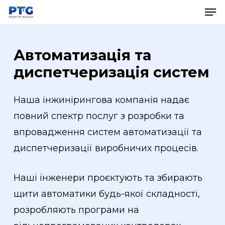
Men
Skip
Men
to
main
Автоматизація
та
content
диспетчеризація
систем
Наша інжинірингова компанія надає
повний спектр послуг з розробки та
впровадження систем автоматизації та
диспетчеризації виробничих процесів.
Наші інженери проєктують та збирають
щити автоматики будь-якої складності,
розробляють програми на